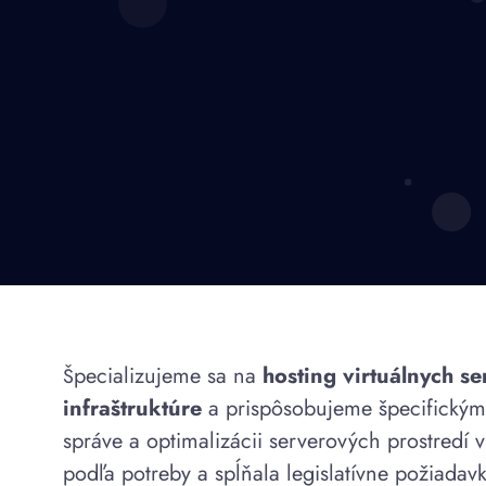
pecializujeme sa na
hosting virtuálnych s
Š
infraštruktúre
a prispôsobujeme špecifickým
správe a optimalizácii serverových prostredí 
podľa potreby a spĺňala legislatívne požiadavk