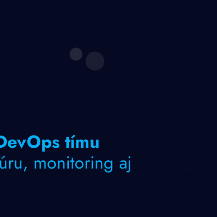
 DevOps tímu
túru, monitoring aj