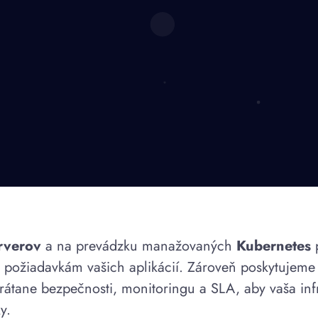
erverov
a na prevádzku manažovaných
Kubernetes
p
 požiadavkám vašich aplikácií. Zároveň poskytujem
vrátane bezpečnosti, monitoringu a SLA, aby vaša infr
y.